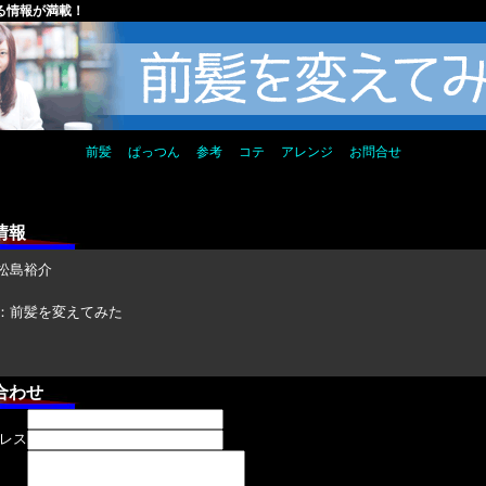
る情報が満載！
前髪
ぱっつん
参考
コテ
アレンジ
お問合せ
情報
松島裕介
：前髪を変えてみた
合わせ
レス